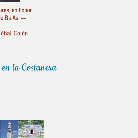
ires, en honor
e Bs As ----
tóbal Colón
 en la Costanera