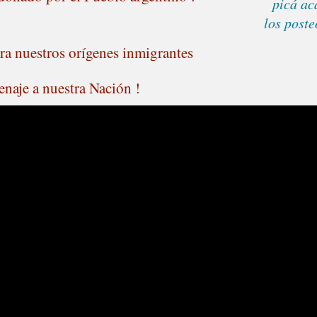
picá ac
los post
a nuestros orígenes inmigrantes
naje a nuestra Nación !