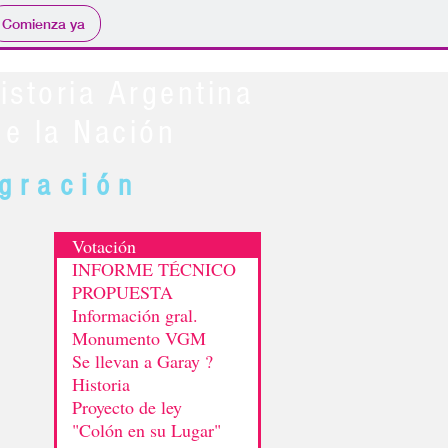
Comienza ya
storia Argentina
e la Nación
gración
0
Votación
INFORME TÉCNICO
PROPUESTA
Información gral.
Monumento VGM
Se llevan a Garay ?
Historia
Proyecto de ley
"Colón en su Lugar"