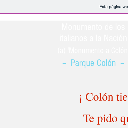
Esta página we
Monumento de los
italianos a la Nación
(a) 'Monumento a Colón
-- Parque Colón --
¡ Colón ti
Te pido q