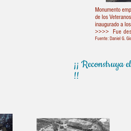
Monumento empla
de los Veteranos
inaugurado a lo
>>>> Fue dest
Fuente: Daniel G. G
¡¡ Reconstruya e
!!