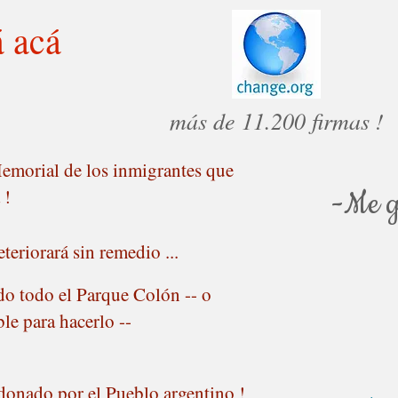
 acá
más de 11.200 firmas !
emorial de los inmigrantes
que
 !
-Me g
eriorará sin remedio ...
do todo el Parque Colón
-- o
le para hacerlo --
onado por el Pueblo argentino !