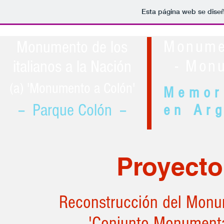
Esta página web se diseñ
Monumen
Monumento de los
- Monum
italianos a la Nación
(a) 'Monumento a Colón'
Memor
-- Parque Colón --
en Ar
Proyecto
Reconstrucción del Monu
'Conjunto Monumenta